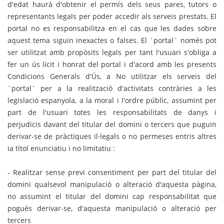
d'edat haurà d'obtenir el permís dels seus pares, tutors o
representants legals per poder accedir als serveis prestats. El
portal no es responsabilitza en el cas que les dades sobre
aquest tema siguin inexactes o falses. El `portal` només pot
ser utilitzat amb propòsits legals per tant l'usuari s'obliga a
fer un ús lícit i honrat del portal i d'acord amb les presents
Condicions Generals d'Ús, a No utilitzar els serveis del
`portal` per a la realització d'activitats contràries a les
legislació espanyola, a la moral i l'ordre públic, assumint per
part de l'usuari totes les responsabilitats de danys i
perjudicis davant del titular del domini o tercers que puguin
derivar-se de pràctiques il·legals o no permeses entris altres
ia títol enunciatiu i no limitatiu :
- Realitzar sense previ consentiment per part del titular del
domini qualsevol manipulació o alteració d'aquesta pàgina,
no assumint el titular del domini cap responsabilitat que
pogués derivar-se, d'aquesta manipulació o alteració per
tercers