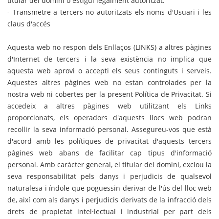
titular del domini o estigui legalment autoritzat.
- Transmetre a tercers no autoritzats els noms d'Usuari i les
claus d'accés
Aquesta web no respon dels Enllaços (LINKS) a altres pàgines
d'Internet de tercers i la seva existència no implica que
aquesta web aprovi o accepti els seus continguts i serveis.
Aquestes altres pàgines web no estan controlades per la
nostra web ni cobertes per la present Política de Privacitat. Si
accedeix a altres pàgines web utilitzant els Links
proporcionats, els operadors d'aquests llocs web podran
recollir la seva informació personal. Assegureu-vos que està
d'acord amb les polítiques de privacitat d'aquests tercers
pàgines web abans de facilitar cap tipus d'informació
personal. Amb caràcter general, el titular del domini, exclou la
seva responsabilitat pels danys i perjudicis de qualsevol
naturalesa i índole que poguessin derivar de l'ús del lloc web
de, així com als danys i perjudicis derivats de la infracció dels
drets de propietat intel·lectual i industrial per part dels