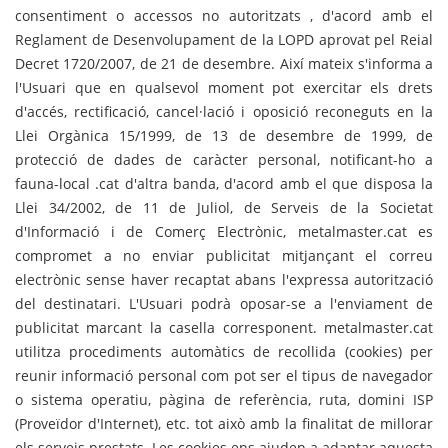
consentiment o accessos no autoritzats , d'acord amb el
Reglament de Desenvolupament de la LOPD aprovat pel Reial
Decret 1720/2007, de 21 de desembre. Així mateix s'informa a
l'Usuari que en qualsevol moment pot exercitar els drets
d'accés, rectificació, cancel·lació i oposició reconeguts en la
Llei Orgànica 15/1999, de 13 de desembre de 1999, de
protecció de dades de caràcter personal, notificant-ho a
fauna-local .cat d'altra banda, d'acord amb el que disposa la
Llei 34/2002, de 11 de Juliol, de Serveis de la Societat
d'Informació i de Comerç Electrònic, metalmaster.cat es
compromet a no enviar publicitat mitjançant el correu
electrònic sense haver recaptat abans l'expressa autorització
del destinatari. L'Usuari podrà oposar-se a l'enviament de
publicitat marcant la casella corresponent. metalmaster.cat
utilitza procediments automàtics de recollida (cookies) per
reunir informació personal com pot ser el tipus de navegador
o sistema operatiu, pàgina de referència, ruta, domini ISP
(Proveïdor d'Internet), etc. tot això amb la finalitat de millorar
els serveis prestats. Les cookies ens ajuden a adaptar aquesta