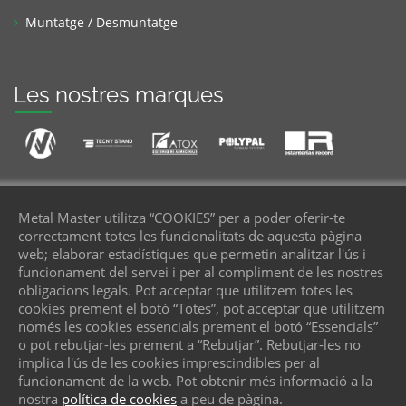
Muntatge / Desmuntatge
Les nostres marques
Metal Master utilitza “COOKIES” per a poder oferir-te
correctament totes les funcionalitats de aquesta pàgina
Truca
web; elaborar estadístiques que permetin analitzar l'ús i
funcionament del servei i per al compliment de les nostres
Dona'ns teu telèfon
obligacions legals. Pot acceptar que utilitzem totes les
cookies prement el botó “Totes”, pot acceptar que utilitzem
només les cookies essencials prement el botó “Essencials”
ENVIAR
o pot rebutjar-les prement a “Rebutjar”. Rebutjar-les no
implica l'ús de les cookies imprescindibles per al
funcionament de la web. Pot obtenir més informació a la
nostra
política de cookies
a peu de pàgina.