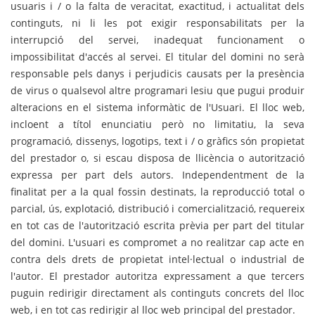
usuaris i / o la falta de veracitat, exactitud, i actualitat dels
continguts, ni li les pot exigir responsabilitats per la
interrupció del servei, inadequat funcionament o
impossibilitat d'accés al servei. El titular del domini no serà
responsable pels danys i perjudicis causats per la presència
de virus o qualsevol altre programari lesiu que pugui produir
alteracions en el sistema informàtic de l'Usuari. El lloc web,
incloent a títol enunciatiu però no limitatiu, la seva
programació, dissenys, logotips, text i / o gràfics són propietat
del prestador o, si escau disposa de llicència o autorització
expressa per part dels autors. Independentment de la
finalitat per a la qual fossin destinats, la reproducció total o
parcial, ús, explotació, distribució i comercialització, requereix
en tot cas de l'autorització escrita prèvia per part del titular
del domini. L'usuari es compromet a no realitzar cap acte en
contra dels drets de propietat intel·lectual o industrial de
l'autor. El prestador autoritza expressament a que tercers
puguin redirigir directament als continguts concrets del lloc
web, i en tot cas redirigir al lloc web principal del prestador.