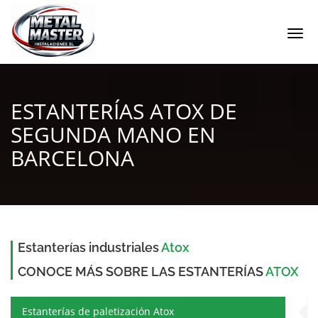
Togg
navi
ESTANTERÍAS ATOX DE
SEGUNDA MANO EN
BARCELONA
Estanterías industriales
Atox
CONOCE MÁS SOBRE LAS ESTANTERÍAS
ATOX
Estanterías de paletización Atox